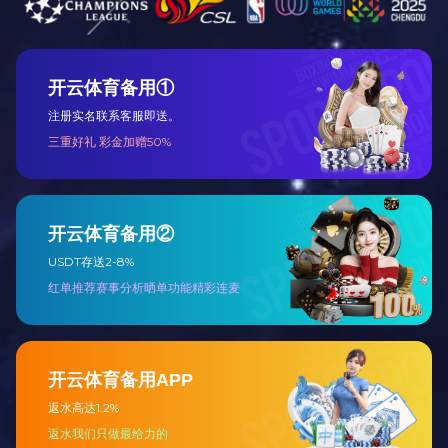
术、新材料”四新使用，注重完善公司的各
项管理制度和激励机制，即提高了工程技
术人员的水平，又使工程的质量和管理水
平得到大幅提升，为业主提供更多更好的
精品工程，才能得到社会的认可，路桥公
司形象才能树立，公司的核心竞争力才会
得到进一步的巩固与提高。