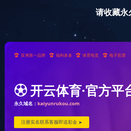
首
关于我
页
们