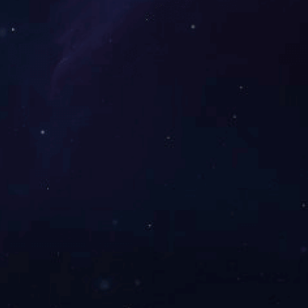
19楼
地址
南昌市红谷滩新区金融大街1296号上海湾19楼