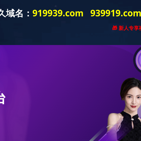
业务领
开云（电子官方网站）
新闻资
企业文
域
KAIYUN
讯
化