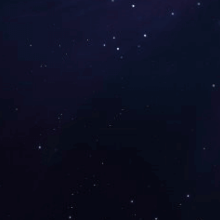
地址：
南昌市红谷滩新区金融大街1296号上海湾
服务热线
邮箱
0791-83804933
kefu@www.hnyapim.com