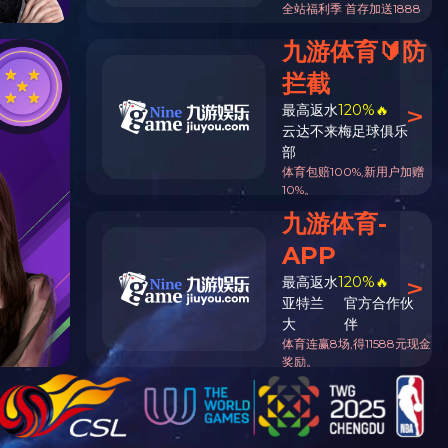
页
-
开云（电子官方网站）KAIYUN
-
开云（电子官方网站）KAIYUN