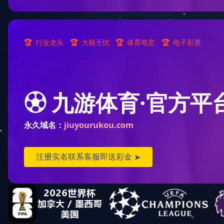
开云（电子官方网站）KAIYUN
在线留言