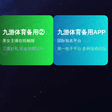
、动态性、科技创新性等多方面来全力打造路桥核
自己∶与其多说，不如脚踏实地努力...... 回
挠、风雨兼程、辛勤付出，使南昌路桥取得了长足
好路桥”的庄严承诺，而勤奋实干。 选对导师智