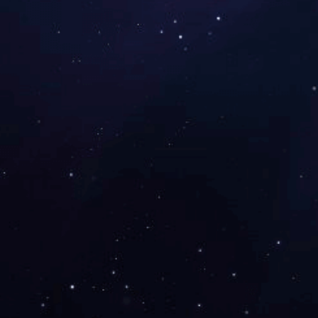
服务热线
邮箱
0791-83804933
kefu@www.hnyapim.com